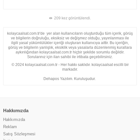
209 kez görüntülendi.
kolaycaalsat.com.tr'de yer alan kullanıcıların oluşturduğu tüm içerik, görüş
ve bilgilerin doğruluğu, eksiksiz ve değişmez olduğu, yayınlanması ile
ilgili yasal yükümlülükler içeriği oluşturan kullanıcıya aittir. Bu içeriğin,
görüş ve bilgilerin yanlışlık, eksiklik veya yasalarla düzenlenmiş kurallara
aykırılığından kolaycaalsat.com.tr hiçbir şekilde sorumlu değildir.
Sorularınız için ilan sahibi ile irtibata geçebilirsiniz.
© 2024 kolaycaalsat.com.tr - Her hakkı saklıdır. kolaycaalsat escilli bir
markadır.
Dehapos Yazılım. Kuruluşudur.
Hakkımızda
Hakkımızda
Reklam
Satış Sözleşmesi