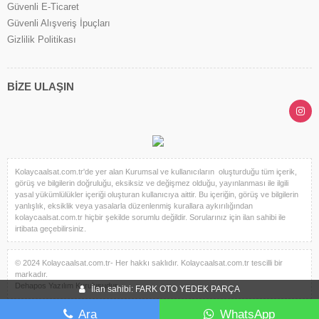
Güvenli E-Ticaret
Güvenli Alışveriş İpuçları
Gizlilik Politikası
BİZE ULAŞIN
Kolaycaalsat.com.tr'de yer alan Kurumsal ve kullanıcıların oluşturduğu tüm içerik,
görüş ve bilgilerin doğruluğu, eksiksiz ve değişmez olduğu, yayınlanması ile ilgili
yasal yükümlülükler içeriği oluşturan kullanıcıya aittir. Bu içeriğin, görüş ve bilgilerin
yanlışlık, eksiklik veya yasalarla düzenlenmiş kurallara aykırılığından
kolaycaalsat.com.tr hiçbir şekilde sorumlu değildir. Sorularınız için ilan sahibi ile
irtibata geçebilirsiniz.
© 2024 Kolaycaalsat.com.tr- Her hakkı saklıdır. Kolaycaalsat.com.tr tescilli bir
markadır.
Dehapos Yazılım Kuruluşudur.
İlan sahibi: FARK OTO YEDEK PARÇA
Ara
WhatsApp