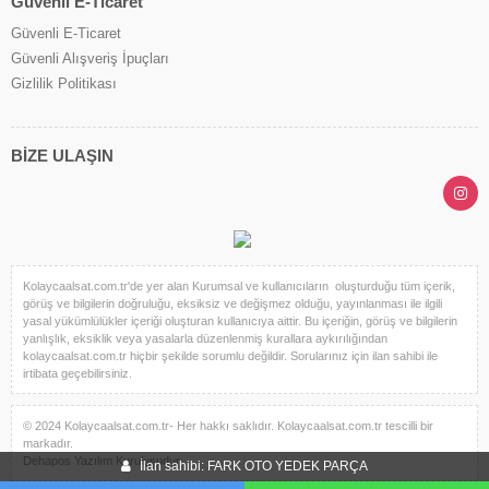
Güvenli E-Ticaret
Güvenli E-Ticaret
Güvenli Alışveriş İpuçları
Gizlilik Politikası
BİZE ULAŞIN
Kolaycaalsat.com.tr'de yer alan Kurumsal ve kullanıcıların oluşturduğu tüm içerik,
görüş ve bilgilerin doğruluğu, eksiksiz ve değişmez olduğu, yayınlanması ile ilgili
yasal yükümlülükler içeriği oluşturan kullanıcıya aittir. Bu içeriğin, görüş ve bilgilerin
yanlışlık, eksiklik veya yasalarla düzenlenmiş kurallara aykırılığından
kolaycaalsat.com.tr hiçbir şekilde sorumlu değildir. Sorularınız için ilan sahibi ile
irtibata geçebilirsiniz.
© 2024 Kolaycaalsat.com.tr- Her hakkı saklıdır. Kolaycaalsat.com.tr tescilli bir
markadır.
Dehapos Yazılım Kuruluşudur.
İlan sahibi: FARK OTO YEDEK PARÇA