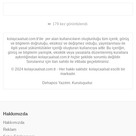
179 kez görüntülendi.
kolaycaalsat.com.tr'de yer alan kullanıcıların oluşturduğu tüm içerik, görüş
ve bilgilerin doğruluğu, eksiksiz ve değişmez olduğu, yayınlanması ile
ilgili yasal yükümlülükler içeriği oluşturan kullanıcıya aittir. Bu içeriğin,
görüş ve bilgilerin yanlışlık, eksiklik veya yasalarla düzenlenmiş kurallara
aykırılığından kolaycaalsat.com.tr hiçbir şekilde sorumlu değildir.
Sorularınız için ilan sahibi ile irtibata geçebilirsiniz.
© 2024 kolaycaalsat.com.tr - Her hakkı saklıdır. kolaycaalsat escilli bir
markadır.
Dehapos Yazılım. Kuruluşudur.
Hakkımızda
Hakkımızda
Reklam