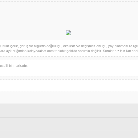
üm içerik, görüş ve bilgilerin doğruluğu, eksiksiz ve değişmez olduğu, yayınlanması ile ilgili ya
ra aykırılığından kolaycaalsat.com.tr hiçbir şekilde sorumlu değildir. Sorularınız için ilan sahibi 
scilli bir markadır.