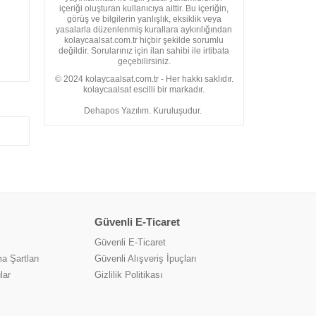
içeriği oluşturan kullanıcıya aittir. Bu içeriğin,
görüş ve bilgilerin yanlışlık, eksiklik veya
yasalarla düzenlenmiş kurallara aykırılığından
kolaycaalsat.com.tr hiçbir şekilde sorumlu
değildir. Sorularınız için ilan sahibi ile irtibata
geçebilirsiniz.
© 2024 kolaycaalsat.com.tr - Her hakkı saklıdır.
kolaycaalsat escilli bir markadır.
Dehapos Yazılım. Kuruluşudur.
Güvenli E-Ticaret
Güvenli E-Ticaret
a Şartları
Güvenli Alışveriş İpuçları
lar
Gizlilik Politikası