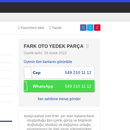
Favorilere ekle
Yazdır
FARK OTO YEDEK PARÇA
Üyelik tarihi: 28 Aralık 2022
Üyenin tüm ilanlarını görüntüle
Cep
549 210 11 12
WhatsApp
549 210 11 12
İlan sahibine mesaj gönder
kolaycaalsat.com.tr'de yer alan kullanıcıların
oluşturduğu tüm içerik, görüş ve bilgilerin
doğruluğu, eksiksiz ve değişmez olduğu,
yayınlanması ile ilgili yasal yükümlülükler