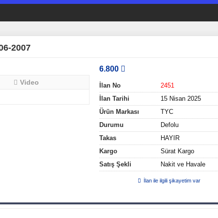
6-2007
6.800
Video
İlan No
2451
İlan Tarihi
15 Nisan 2025
Ürün Markası
TYC
Durumu
Defolu
Takas
HAYIR
Kargo
Sürat Kargo
Satış Şekli
Nakit ve Havale
İlan ile ilgili şikayetim var