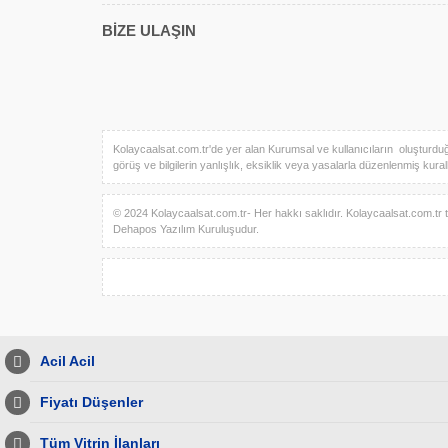
BİZE ULAŞIN
Kolaycaalsat.com.tr'de yer alan Kurumsal ve kullanıcıların oluşturduğu t
görüş ve bilgilerin yanlışlık, eksiklik veya yasalarla düzenlenmiş kuralla
© 2024 Kolaycaalsat.com.tr- Her hakkı saklıdır. Kolaycaalsat.com.tr te
Dehapos Yazılım Kuruluşudur.
Acil Acil
Fiyatı Düşenler
Tüm Vitrin İlanları