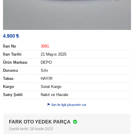
4.900
İlan No
3091
İlan Tarihi
21 Mayıs 2025
Ürün Markası
DEPO
Durumu
Sıfır
Takas
HAYIR
Kargo
Sürat Kargo
Satış Şekli
Nakit ve Havale
İlan ile ilgili şikayetim var
FARK OTO YEDEK PARÇA
Üyelik tarihi: 28 Aralık 2022