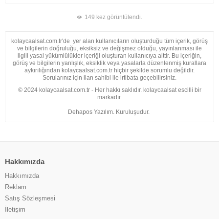
149 kez görüntülendi.
kolaycaalsat.com.tr'de yer alan kullanıcıların oluşturduğu tüm içerik, görüş
ve bilgilerin doğruluğu, eksiksiz ve değişmez olduğu, yayınlanması ile
ilgili yasal yükümlülükler içeriği oluşturan kullanıcıya aittir. Bu içeriğin,
görüş ve bilgilerin yanlışlık, eksiklik veya yasalarla düzenlenmiş kurallara
aykırılığından kolaycaalsat.com.tr hiçbir şekilde sorumlu değildir.
Sorularınız için ilan sahibi ile irtibata geçebilirsiniz.
© 2024 kolaycaalsat.com.tr - Her hakkı saklıdır. kolaycaalsat escilli bir
markadır.
Dehapos Yazılım. Kuruluşudur.
Hakkımızda
Hakkımızda
Reklam
Satış Sözleşmesi
İletişim