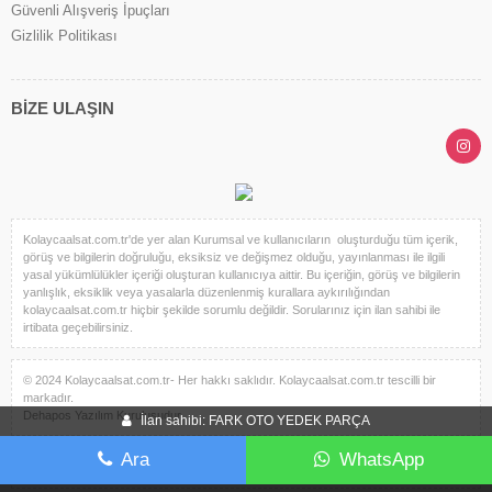
Güvenli Alışveriş İpuçları
Gizlilik Politikası
BİZE ULAŞIN
Kolaycaalsat.com.tr'de yer alan Kurumsal ve kullanıcıların oluşturduğu tüm içerik,
görüş ve bilgilerin doğruluğu, eksiksiz ve değişmez olduğu, yayınlanması ile ilgili
yasal yükümlülükler içeriği oluşturan kullanıcıya aittir. Bu içeriğin, görüş ve bilgilerin
yanlışlık, eksiklik veya yasalarla düzenlenmiş kurallara aykırılığından
kolaycaalsat.com.tr hiçbir şekilde sorumlu değildir. Sorularınız için ilan sahibi ile
irtibata geçebilirsiniz.
© 2024 Kolaycaalsat.com.tr- Her hakkı saklıdır. Kolaycaalsat.com.tr tescilli bir
markadır.
Dehapos Yazılım Kuruluşudur.
İlan sahibi: FARK OTO YEDEK PARÇA
Ara
WhatsApp