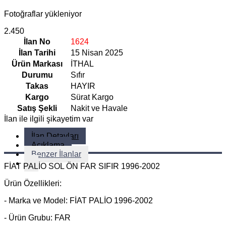
Fotoğraflar yükleniyor
2.450
İlan No
1624
İlan Tarihi
15 Nisan 2025
Ürün Markası
İTHAL
Durumu
Sıfır
Takas
HAYIR
Kargo
Sürat Kargo
Satış Şekli
Nakit ve Havale
İlan ile ilgili şikayetim var
İlan Detayları
Açıklama
Benzer İlanlar
FİAT PALİO SOL ÖN FAR SIFIR 1996-2002
Ürün Özellikleri:
- Marka ve Model: FİAT PALİO 1996-2002
- Ürün Grubu: FAR