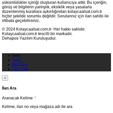
yükümlülükler içeriği oluşturan kullanıcıya aittir. Bu içeriğin,
görüş ve bilgilerin yanlışlık, eksiklik veya yasalarla
düzenlenmiş kurallara aykırılığından kolaycaalsat.com.tr
hiçbir şekilde sorumlu değildir. Sorularınız için ilan sahibi ile
irtibata geçebilirsiniz.
© 2024 Kolaycaalsat.com.tr- Her hakkı saklıdır.
Kolaycaalsat.com.tr tescilli bir markadır.
Dehapos Yazılım Kuruluşudur.
Geri
Vitrin
İlan Ekle
Giriş Yap
×
İlan Ara
Aranacak Kelime
*
Kelime, ilan no veya mağaza adı ile ara