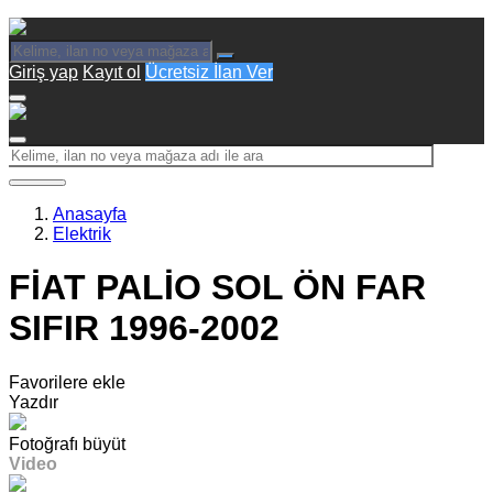
Giriş yap
Kayıt ol
Ücretsiz İlan Ver
Anasayfa
Elektrik
FİAT PALİO SOL ÖN FAR
SIFIR 1996-2002
Favorilere ekle
Yazdır
Fotoğrafı büyüt
Video