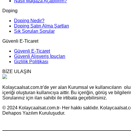
Nasıl Mağaza Açabilirim?
Doping
Doping Nedir?
Doping Satın Alma Şartları
Sık Sorulan Sorular
Güvenli E-Ticaret
Güvenli E-Ticaret
Güvenli Alışveriş İpuçları
Gizlilik Politikası
BİZE ULAŞIN
Kolaycaalsat.com.tr'de yer alan Kurumsal ve kullanıcıların oluş
içeriği oluşturan kullanıcıya aittir. Bu içeriğin, görüş ve bilgil
Sorularınız için ilan sahibi ile irtibata geçebilirsiniz.
© 2024 Kolaycaalsat.com.tr- Her hakkı saklıdır. Kolaycaalsat.com
Dehapos Yazılım Kuruluşudur.