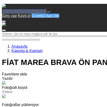
Giriş yap
Kayıt ol
Ücretsiz İlan Ver
Anasayfa
Kaporta & Karoser
FİAT MAREA BRAVA ÖN PANJ
Favorilere ekle
Yazdır
Fotoğrafı büyüt
Video
Fotoğraflar yükleniyor