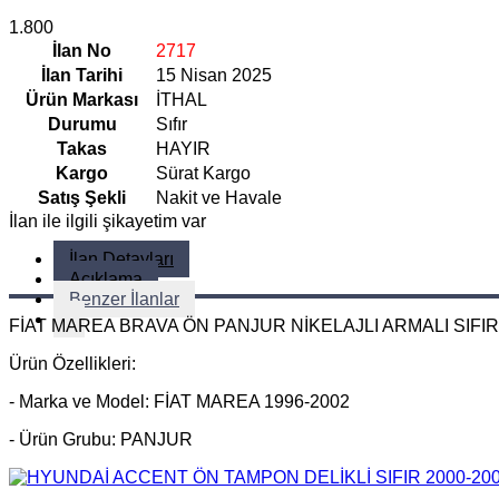
1.800
İlan No
2717
İlan Tarihi
15 Nisan 2025
Ürün Markası
İTHAL
Durumu
Sıfır
Takas
HAYIR
Kargo
Sürat Kargo
Satış Şekli
Nakit ve Havale
İlan ile ilgili şikayetim var
İlan Detayları
Açıklama
Benzer İlanlar
FİAT MAREA BRAVA ÖN PANJUR NİKELAJLI ARMALI SIFIR
Ürün Özellikleri:
- Marka ve Model: FİAT MAREA 1996-2002
- Ürün Grubu: PANJUR