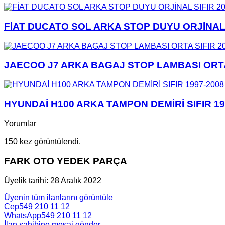
FİAT DUCATO SOL ARKA STOP DUYU ORJİNAL S
JAECOO J7 ARKA BAGAJ STOP LAMBASI ORTA 
HYUNDAİ H100 ARKA TAMPON DEMİRİ SIFIR 19
Yorumlar
150 kez görüntülendi.
FARK OTO YEDEK PARÇA
Üyelik tarihi: 28 Aralık 2022
Üyenin tüm ilanlarını görüntüle
Cep
549 210 11 12
WhatsApp
549 210 11 12
İlan sahibine mesaj gönder