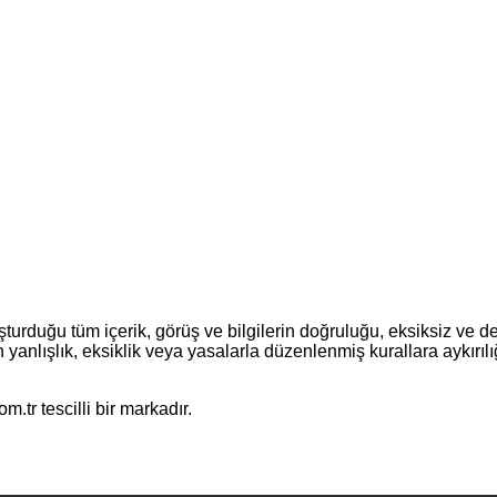
turduğu tüm içerik, görüş ve bilgilerin doğruluğu, eksiksiz ve d
erin yanlışlık, eksiklik veya yasalarla düzenlenmiş kurallara aykır
.tr tescilli bir markadır.