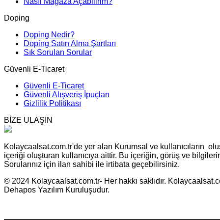
Nasıl Mağaza Açabilirim?
Doping
Doping Nedir?
Doping Satın Alma Şartları
Sık Sorulan Sorular
Güvenli E-Ticaret
Güvenli E-Ticaret
Güvenli Alışveriş İpuçları
Gizlilik Politikası
BİZE ULAŞIN
Kolaycaalsat.com.tr'de yer alan Kurumsal ve kullanıcıların oluş
içeriği oluşturan kullanıcıya aittir. Bu içeriğin, görüş ve bilgil
Sorularınız için ilan sahibi ile irtibata geçebilirsiniz.
© 2024 Kolaycaalsat.com.tr- Her hakkı saklıdır. Kolaycaalsat.com
Dehapos Yazılım Kuruluşudur.