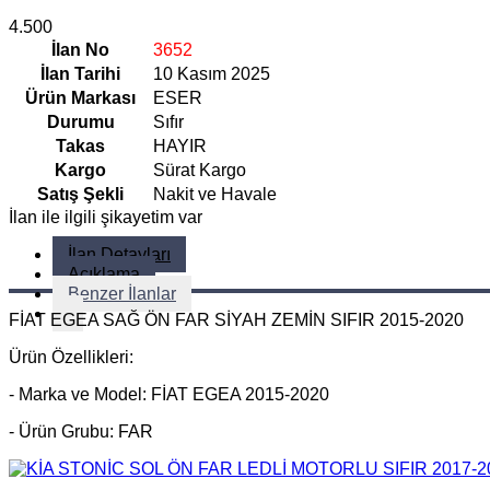
4.500
İlan No
3652
İlan Tarihi
10 Kasım 2025
Ürün Markası
ESER
Durumu
Sıfır
Takas
HAYIR
Kargo
Sürat Kargo
Satış Şekli
Nakit ve Havale
İlan ile ilgili şikayetim var
İlan Detayları
Açıklama
Benzer İlanlar
FİAT EGEA SAĞ ÖN FAR SİYAH ZEMİN SIFIR 2015-2020
Ürün Özellikleri:
- Marka ve Model: FİAT EGEA 2015-2020
- Ürün Grubu: FAR