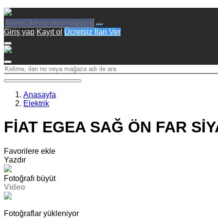
Giriş yap
Kayıt ol
Ücretsiz İlan Ver
Anasayfa
Elektrik
FİAT EGEA SAĞ ÖN FAR SİYA
Favorilere ekle
Yazdır
Fotoğrafı büyüt
Video
Fotoğraflar yükleniyor