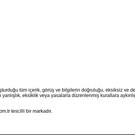
turduğu tüm içerik, görüş ve bilgilerin doğruluğu, eksiksiz ve d
erin yanlışlık, eksiklik veya yasalarla düzenlenmiş kurallara aykır
.tr tescilli bir markadır.