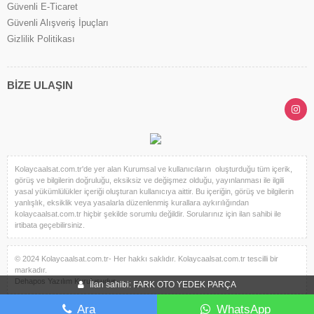
Güvenli E-Ticaret
Güvenli Alışveriş İpuçları
Gizlilik Politikası
BİZE ULAŞIN
Kolaycaalsat.com.tr'de yer alan Kurumsal ve kullanıcıların oluşturduğu tüm içerik,
görüş ve bilgilerin doğruluğu, eksiksiz ve değişmez olduğu, yayınlanması ile ilgili
yasal yükümlülükler içeriği oluşturan kullanıcıya aittir. Bu içeriğin, görüş ve bilgilerin
yanlışlık, eksiklik veya yasalarla düzenlenmiş kurallara aykırılığından
kolaycaalsat.com.tr hiçbir şekilde sorumlu değildir. Sorularınız için ilan sahibi ile
irtibata geçebilirsiniz.
© 2024 Kolaycaalsat.com.tr- Her hakkı saklıdır. Kolaycaalsat.com.tr tescilli bir
markadır.
Dehapos Yazılım Kuruluşudur.
İlan sahibi: FARK OTO YEDEK PARÇA
Ara
WhatsApp