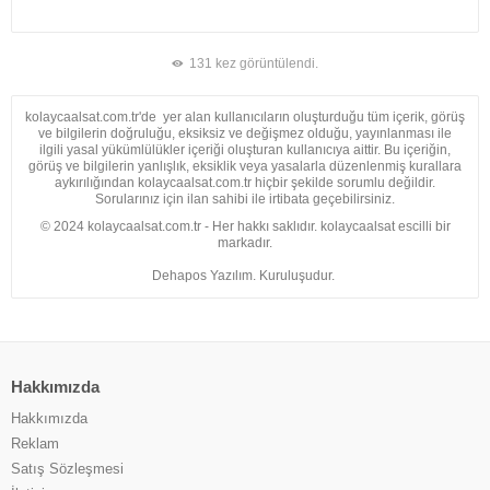
131 kez görüntülendi.
kolaycaalsat.com.tr'de yer alan kullanıcıların oluşturduğu tüm içerik, görüş
ve bilgilerin doğruluğu, eksiksiz ve değişmez olduğu, yayınlanması ile
ilgili yasal yükümlülükler içeriği oluşturan kullanıcıya aittir. Bu içeriğin,
görüş ve bilgilerin yanlışlık, eksiklik veya yasalarla düzenlenmiş kurallara
aykırılığından kolaycaalsat.com.tr hiçbir şekilde sorumlu değildir.
Sorularınız için ilan sahibi ile irtibata geçebilirsiniz.
© 2024 kolaycaalsat.com.tr - Her hakkı saklıdır. kolaycaalsat escilli bir
markadır.
Dehapos Yazılım. Kuruluşudur.
Hakkımızda
Hakkımızda
Reklam
Satış Sözleşmesi