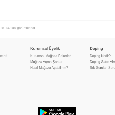
147 kez görüntülendi.
Kurumsal Üyelik
Doping
tleri
Kurumsal Mağaza Paketleri
Doping Nedir?
Mağaza Açma Şartları
Doping Satın Alm
Nasıl Mağaza Açabilirim?
Sık Sorulan Soru