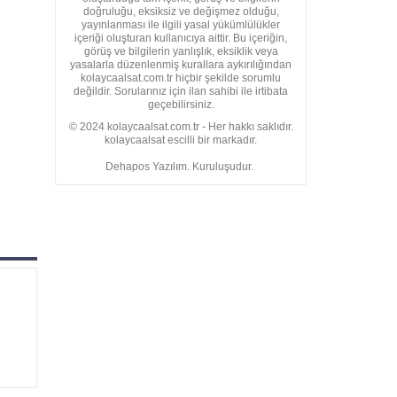
doğruluğu, eksiksiz ve değişmez olduğu,
yayınlanması ile ilgili yasal yükümlülükler
içeriği oluşturan kullanıcıya aittir. Bu içeriğin,
görüş ve bilgilerin yanlışlık, eksiklik veya
yasalarla düzenlenmiş kurallara aykırılığından
kolaycaalsat.com.tr hiçbir şekilde sorumlu
değildir. Sorularınız için ilan sahibi ile irtibata
geçebilirsiniz.
© 2024 kolaycaalsat.com.tr - Her hakkı saklıdır.
kolaycaalsat escilli bir markadır.
Dehapos Yazılım. Kuruluşudur.