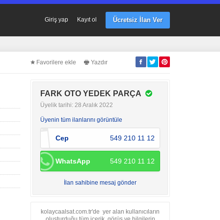
Ücretsiz İlan Ver
Giriş yap
Kayıt ol
Favorilere ekle
Yazdır
FARK OTO YEDEK PARÇA
Üyelik tarihi: 28 Aralık 2022
Üyenin tüm ilanlarını görüntüle
Cep
549 210 11 12
WhatsApp
549 210 11 12
İlan sahibine mesaj gönder
kolaycaalsat.com.tr'de yer alan kullanıcıların
oluşturduğu tüm içerik, görüş ve bilgilerin