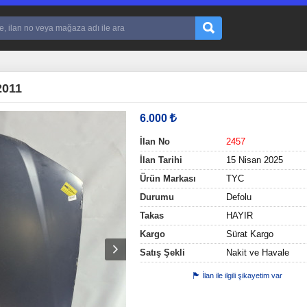
2011
6.000
İlan No
2457
İlan Tarihi
15 Nisan 2025
Ürün Markası
TYC
Durumu
Defolu
Takas
HAYIR
Kargo
Sürat Kargo
Satış Şekli
Nakit ve Havale
İlan ile ilgili şikayetim var