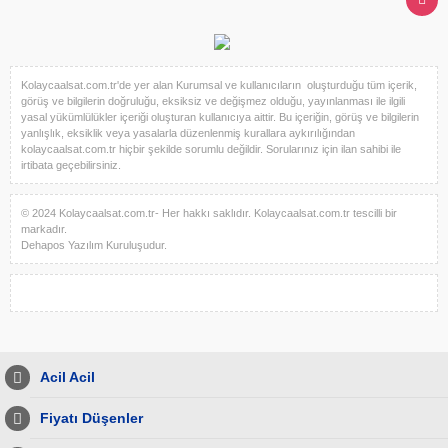
Kolaycaalsat.com.tr'de yer alan Kurumsal ve kullanıcıların oluşturduğu tüm içerik,
görüş ve bilgilerin doğruluğu, eksiksiz ve değişmez olduğu, yayınlanması ile ilgili
yasal yükümlülükler içeriği oluşturan kullanıcıya aittir. Bu içeriğin, görüş ve bilgilerin
yanlışlık, eksiklik veya yasalarla düzenlenmiş kurallara aykırılığından
kolaycaalsat.com.tr hiçbir şekilde sorumlu değildir. Sorularınız için ilan sahibi ile
irtibata geçebilirsiniz.
© 2024 Kolaycaalsat.com.tr- Her hakkı saklıdır. Kolaycaalsat.com.tr tescilli bir
markadır.
Dehapos Yazılım Kuruluşudur.
Acil Acil
Fiyatı Düşenler