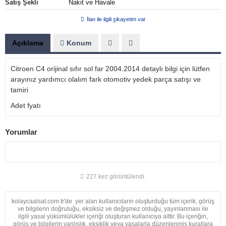
Satış Şekli
Nakit ve Havale
İlan ile ilgili şikayetim var
Açıklama
Konum
Citroen C4 orijinal sıfır sol far 2004.2014 detaylı bilgi için lütfen
arayınız yardımcı olalım fark otomotiv yedek parça satışı ve
tamiri
Adet fyatı
Yorumlar
227 kez görüntülendi.
kolaycaalsat.com.tr'de yer alan kullanıcıların oluşturduğu tüm içerik, görüş
ve bilgilerin doğruluğu, eksiksiz ve değişmez olduğu, yayınlanması ile
ilgili yasal yükümlülükler içeriği oluşturan kullanıcıya aittir. Bu içeriğin,
görüş ve bilgilerin yanlışlık, eksiklik veya yasalarla düzenlenmiş kurallara