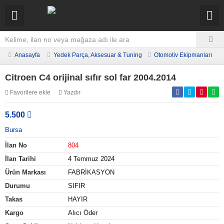
Anasayfa
Yedek Parça, Aksesuar & Tuning
Otomotiv Ekipmanları
Citroen C4 orijinal sıfır sol far 2004.2014
Favorilere ekle
Yazdır
5.500
Bursa
İlan No
804
İlan Tarihi
4 Temmuz 2024
Ürün Markası
FABRİKASYON
Durumu
SIFIR
Takas
HAYIR
Kargo
Alıcı Öder