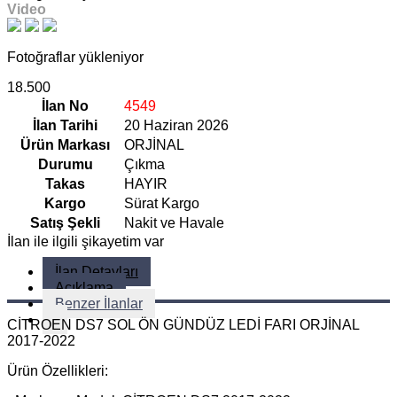
Video
Fotoğraflar yükleniyor
18.500
İlan No
4549
İlan Tarihi
20 Haziran 2026
Ürün Markası
ORJİNAL
Durumu
Çıkma
Takas
HAYIR
Kargo
Sürat Kargo
Satış Şekli
Nakit ve Havale
İlan ile ilgili şikayetim var
İlan Detayları
Açıklama
Benzer İlanlar
CİTROEN DS7 SOL ÖN GÜNDÜZ LEDİ FARI ORJİNAL
2017-2022
Ürün Özellikleri: