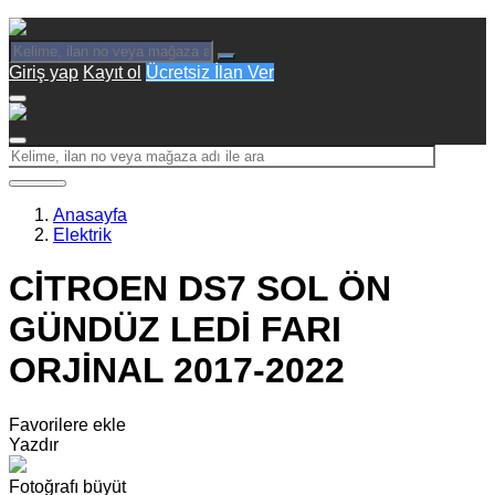
Giriş yap
Kayıt ol
Ücretsiz İlan Ver
Anasayfa
Elektrik
CİTROEN DS7 SOL ÖN
GÜNDÜZ LEDİ FARI
ORJİNAL 2017-2022
Favorilere ekle
Yazdır
Fotoğrafı büyüt