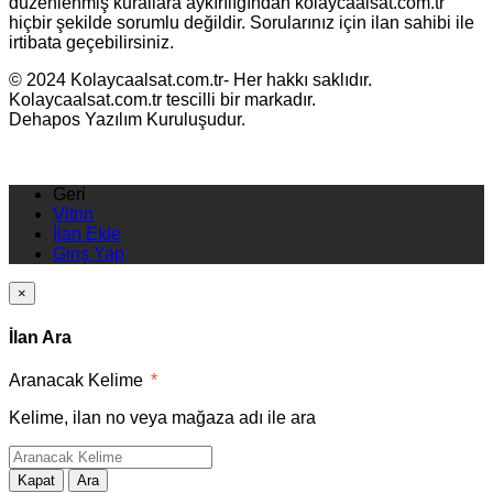
düzenlenmiş kurallara aykırılığından kolaycaalsat.com.tr
hiçbir şekilde sorumlu değildir. Sorularınız için ilan sahibi ile
irtibata geçebilirsiniz.
© 2024 Kolaycaalsat.com.tr- Her hakkı saklıdır.
Kolaycaalsat.com.tr tescilli bir markadır.
Dehapos Yazılım Kuruluşudur.
Geri
Vitrin
İlan Ekle
Giriş Yap
×
İlan Ara
Aranacak Kelime
*
Kelime, ilan no veya mağaza adı ile ara
Kapat
Ara