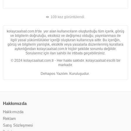
109 kez görüntülendi.
kolaycaalsat.com.tr'de yer alan kullanıcıların oluşturduğu tüm içerik, görüş
ve bilgilerin doğruluğu, eksiksiz ve değişmez olduğu, yayınlanması ile
ilgili yasal yükümlülükler içeriği oluşturan kullanıcıya aittir. Bu içeriğin,
görüş ve bilgilerin yanlışlık, eksiklik veya yasalarla düzenlenmiş kurallara
aykırılığından kolaycaalsat.com.tr hiçbir şekilde sorumlu değildir.
Sorularınız için ilan sahibi ile irtibata geçebilirsiniz.
© 2024 kolaycaalsat.com.tr - Her hakkı saklıdır. kolaycaalsat escilli bir
markadır.
Dehapos Yazılım. Kuruluşudur.
Hakkımızda
Hakkımızda
Reklam
Satış Sözleşmesi