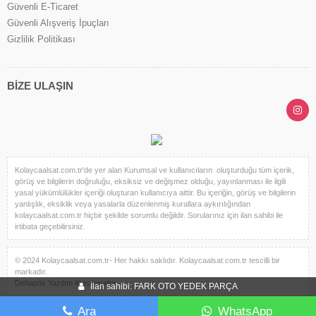
Güvenli E-Ticaret
Güvenli Alışveriş İpuçları
Gizlilik Politikası
BİZE ULAŞIN
Kolaycaalsat.com.tr'de yer alan Kurumsal ve kullanıcıların oluşturduğu tüm içerik,
görüş ve bilgilerin doğruluğu, eksiksiz ve değişmez olduğu, yayınlanması ile ilgili
yasal yükümlülükler içeriği oluşturan kullanıcıya aittir. Bu içeriğin, görüş ve bilgilerin
yanlışlık, eksiklik veya yasalarla düzenlenmiş kurallara aykırılığından
kolaycaalsat.com.tr hiçbir şekilde sorumlu değildir. Sorularınız için ilan sahibi ile
irtibata geçebilirsiniz.
© 2024 Kolaycaalsat.com.tr- Her hakkı saklıdır. Kolaycaalsat.com.tr tescilli bir
markadır.
Dehapos Yazılım Kuruluşudur.
İlan sahibi: FARK OTO YEDEK PARÇA
Ara
WhatsApp