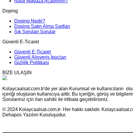
Nasıl Mağaza Açabilirim?
Doping
Doping Nedir?
Doping Satın Alma Şartları
Sık Sorulan Sorular
Güvenli E-Ticaret
Güvenli E-Ticaret
Güvenli Alışveriş İpuçları
Gizlilik Politikası
BİZE ULAŞIN
Kolaycaalsat.com.tr'de yer alan Kurumsal ve kullanıcıların oluş
içeriği oluşturan kullanıcıya aittir. Bu içeriğin, görüş ve bilgil
Sorularınız için ilan sahibi ile irtibata geçebilirsiniz.
© 2024 Kolaycaalsat.com.tr- Her hakkı saklıdır. Kolaycaalsat.com
Dehapos Yazılım Kuruluşudur.