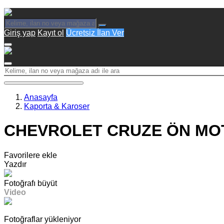
Giriş yap
Kayıt ol
Ücretsiz İlan Ver
Anasayfa
Kaporta & Karoser
CHEVROLET CRUZE ÖN MOTO
Favorilere ekle
Yazdır
Fotoğrafı büyüt
Video
Fotoğraflar yükleniyor