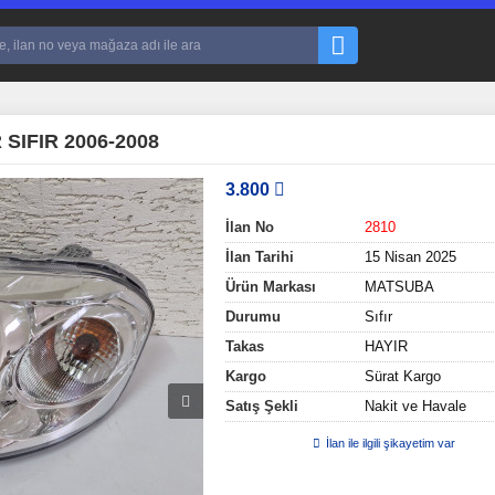
IFIR 2006-2008
3.800
İlan No
2810
İlan Tarihi
15 Nisan 2025
Ürün Markası
MATSUBA
Durumu
Sıfır
Takas
HAYIR
Kargo
Sürat Kargo
Satış Şekli
Nakit ve Havale
İlan ile ilgili şikayetim var