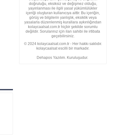
doğruluğu, eksiksiz ve değişmez olduğu,
yayınlanması ile ilgili yasal yükümlülükler
içeriği oluşturan kullanıcıya aittir. Bu içeriğin,
görüş ve bilgilerin yanlışlık, eksiklik veya
yasalarla düzenlenmiş kurallara aykırılığından
kolaycaalsat.com.tr hiçbir şekilde sorumlu
değildir. Sorularınız için ilan sahibi ile irtibata
geçebilirsiniz.
© 2024 kolaycaalsat.com.tr - Her hakkı saklıdır.
kolaycaalsat escilli bir markadır.
Dehapos Yazılım. Kuruluşudur.