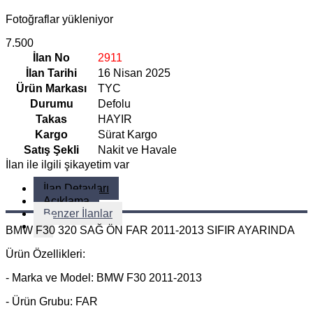
Fotoğraflar yükleniyor
7.500
İlan No
2911
İlan Tarihi
16 Nisan 2025
Ürün Markası
TYC
Durumu
Defolu
Takas
HAYIR
Kargo
Sürat Kargo
Satış Şekli
Nakit ve Havale
İlan ile ilgili şikayetim var
İlan Detayları
Açıklama
Benzer İlanlar
BMW F30 320 SAĞ ÖN FAR 2011-2013 SIFIR AYARINDA
Ürün Özellikleri:
- Marka ve Model: BMW F30 2011-2013
- Ürün Grubu: FAR