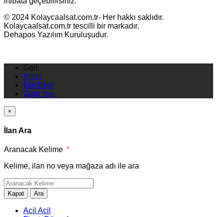
irtibata geçebilirsiniz.
© 2024 Kolaycaalsat.com.tr- Her hakkı saklıdır.
Kolaycaalsat.com.tr tescilli bir markadır.
Dehapos Yazılım Kuruluşudur.
Geri
Vitrin
İlan Ekle
Giriş Yap
×
İlan Ara
Aranacak Kelime
*
Kelime, ilan no veya mağaza adı ile ara
Kapat
Ara
Acil Acil