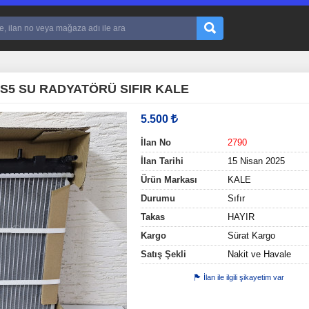
S5 SU RADYATÖRÜ SIFIR KALE
5.500
İlan No
2790
İlan Tarihi
15 Nisan 2025
Ürün Markası
KALE
Durumu
Sıfır
Takas
HAYIR
Kargo
Sürat Kargo
Satış Şekli
Nakit ve Havale
İlan ile ilgili şikayetim var