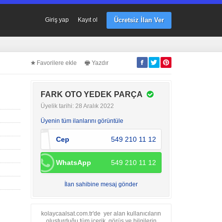
Ücretsiz İlan Ver
Giriş yap
Kayıt ol
Favorilere ekle
Yazdır
FARK OTO YEDEK PARÇA
Üyelik tarihi: 28 Aralık 2022
Üyenin tüm ilanlarını görüntüle
Cep
549 210 11 12
WhatsApp
549 210 11 12
İlan sahibine mesaj gönder
kolaycaalsat.com.tr'de yer alan kullanıcıların
oluşturduğu tüm içerik, görüş ve bilgilerin