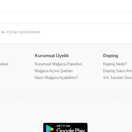
152 kez görüntülendi.
Kurumsal Üyelik
Doping
tleri
Kurumsal Mağaza Paketleri
Doping Nedir?
Mağaza Açma Şartları
Doping Satın Alm
Nasıl Mağaza Açabilirim?
Sık Sorulan Soru