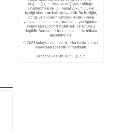
doğruluğu, eksiksiz ve değişmez olduğu,
yayınlanması ile ilgili yasal yükümlülükler
içeriği oluşturan kullanıcıya aittir. Bu içeriğin,
görüş ve bilgilerin yanlışlık, eksiklik veya
yasalarla düzenlenmiş kurallara aykırılığından
kolaycaalsat.com.tr hiçbir şekilde sorumlu
değildir. Sorularınız için ilan sahibi ile irtibata
geçebilirsiniz.
© 2024 kolaycaalsat.com.tr - Her hakkı saklıdır.
kolaycaalsat escilli bir markadır.
Dehapos Yazılım. Kuruluşudur.