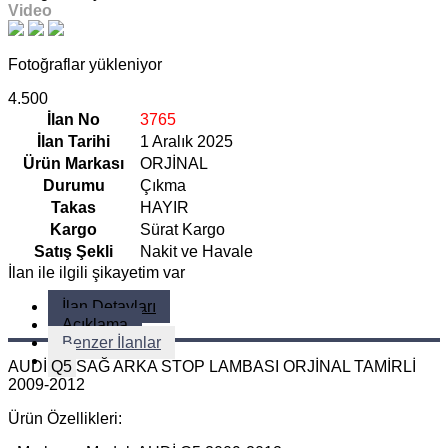
Video
Fotoğraflar yükleniyor
4.500
İlan No
3765
İlan Tarihi
1 Aralık 2025
Ürün Markası
ORJİNAL
Durumu
Çıkma
Takas
HAYIR
Kargo
Sürat Kargo
Satış Şekli
Nakit ve Havale
İlan ile ilgili şikayetim var
İlan Detayları
Açıklama
Benzer İlanlar
AUDİ Q5 SAĞ ARKA STOP LAMBASI ORJİNAL TAMİRLİ
2009-2012
Ürün Özellikleri: