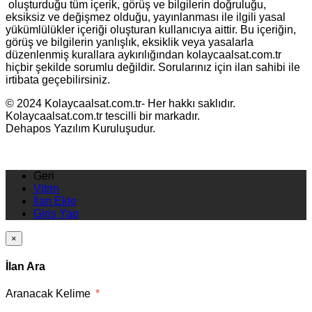
oluşturduğu tüm içerik, görüş ve bilgilerin doğruluğu,
eksiksiz ve değişmez olduğu, yayınlanması ile ilgili yasal
yükümlülükler içeriği oluşturan kullanıcıya aittir. Bu içeriğin,
görüş ve bilgilerin yanlışlık, eksiklik veya yasalarla
düzenlenmiş kurallara aykırılığından kolaycaalsat.com.tr
hiçbir şekilde sorumlu değildir. Sorularınız için ilan sahibi ile
irtibata geçebilirsiniz.
© 2024 Kolaycaalsat.com.tr- Her hakkı saklıdır.
Kolaycaalsat.com.tr tescilli bir markadır.
Dehapos Yazılım Kuruluşudur.
Geri
Vitrin
İlan Ekle
Giriş Yap
×
İlan Ara
Aranacak Kelime
*